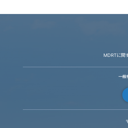
MDRTに
一般