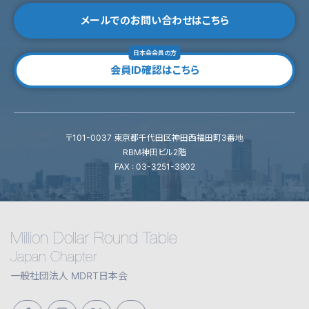
メールでのお問い合わせはこちら
日本会会員の方
会員ID確認はこちら
〒101-0037 東京都千代田区神田西福田町3番地
RBM神田ビル2階
FAX : 03-3251-3902
Million Dollar Round Table
Japan Chapter
一般社団法人 MDRT日本会