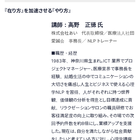
『在り方』を加速させる『やり方』
講師：高野 正徳 氏
株式会社あい 代表取締役／医療法人社団
愛誠会 事務長／ NLP トレーナー
■職歴・経歴
1983年、神奈川県生まれ。ICT 業界でプロ
ジェクトマネージャー、医療業界で事務長を
経験。結婚生活の中でコミュニケーションの
大切さを痛感し人生とビジネスで使える心理
学NLP を習得。人がそれぞれに持つ世界
観、価値観の分析を得意とし目標達成に貢
献。リラクゼーションサロンの職員研修でお
客様満足度の向上に取り組み、その場での次
回予約件数を約8倍にし、業績アップを支援
した。現在は、自分を満たしながら社会貢献
をしたいと考えている方に対し、心理学講座