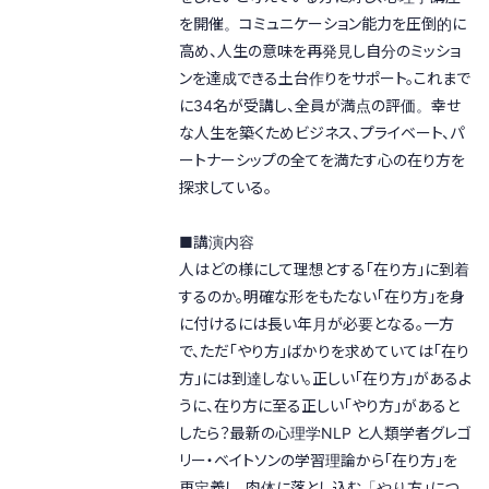
を開催。コミュニケーション能力を圧倒的に
高め、人生の意味を再発見し自分のミッショ
ンを達成できる土台作りをサポート。これまで
に34名が受講し、全員が満点の評価。幸せ
な人生を築くためビジネス、プライベート、パ
ートナーシップの全てを満たす心の在り方を
探求している。
■講演内容
人はどの様にして理想とする「在り方」に到着
するのか。明確な形をもたない「在り方」を身
に付けるには長い年月が必要となる。一方
で、ただ「やり方」ばかりを求めていては「在り
方」には到達しない。正しい「在り方」があるよ
うに、在り方に至る正しい「やり方」があると
したら？最新の心理学NLP と人類学者グレゴ
リー・ベイトソンの学習理論から「在り方」を
再定義し、肉体に落とし込む「やり方」につ