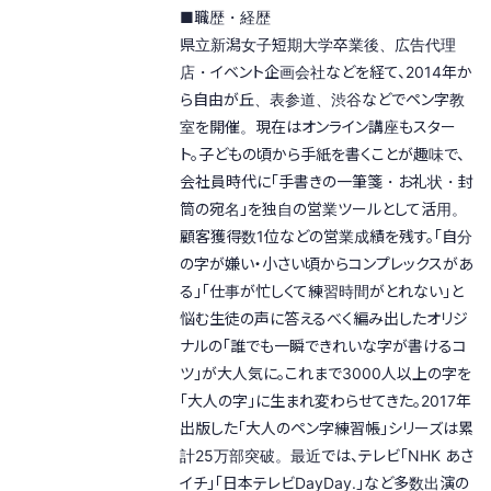
■職歴・経歴
県立新潟女子短期大学卒業後、広告代理
店・イベント企画会社などを経て、2014年か
ら自由が丘、表参道、渋谷などでペン字教
室を開催。現在はオンライン講座もスター
ト。子どもの頃から手紙を書くことが趣味で、
会社員時代に「手書きの一筆箋・お礼状・封
筒の宛名」を独自の営業ツールとして活用。
顧客獲得数1位などの営業成績を残す。「自分
の字が嫌い・小さい頃からコンプレックスがあ
る」「仕事が忙しくて練習時間がとれない」と
悩む生徒の声に答えるべく編み出したオリジ
ナルの「誰でも一瞬できれいな字が書けるコ
ツ」が大人気に。これまで3000人以上の字を
「大人の字」に生まれ変わらせてきた。2017年
出版した「大人のペン字練習帳」シリーズは累
計25万部突破。最近では、テレビ「NHK あさ
イチ」「日本テレビDayDay.」など多数出演の