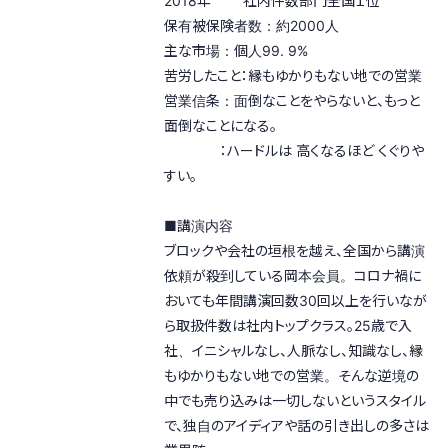
2018年 社内件数部門全国１位
保有被保険者数：約2000人
主な市場：個人99. 9%
苦労したこと：縁もゆかりもない地での営業
営業信条：面倒なことをやらないと、もっと
面倒なことになる。
：ハードルは 高くなるほど くぐりや
すい。
■講演内容
ブロックや会社の垣根を越え、全国から講演
依頼が殺到している岡本会員。コロナ禍に
おいても年間講演回数30回以上を行いなが
ら取扱件数は社内トップクラス。25歳で入
社、イニシャルなし、人脈なし、知識なし、縁
もゆかりもない地での営業。そんな逆境の
中でも売り込みは一切しないというスタイル
で、独自のアイディアや話の引き出しの多さは